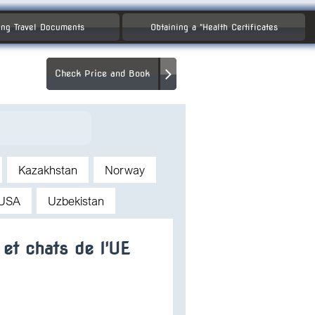
ng Travel Documents
Obtaining a "Health Certificates
Check Price and Book
Kazakhstan
Norway
USA
Uzbekistan
 et chats de l'UE