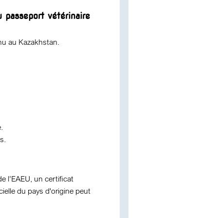
 passeport vétérinaire
nnu au Kazakhstan.
.
s.
e l’EAEU, un certificat
icielle du pays d'origine peut