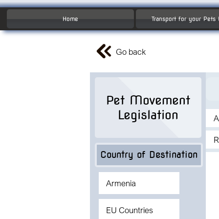
Home
Transport for your Pets
Go back
Pet Movement
Legislation
A
R
Country of Destination
Armenia
EU Countries