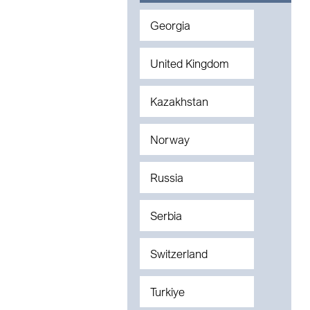
Georgia
United Kingdom
Kazakhstan
Norway
Russia
Serbia
Switzerland
Turkiye