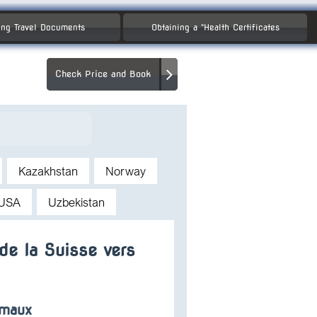
ng Travel Documents
Obtaining a "Health Certificates
Check Price and Book
Kazakhstan
Norway
USA
Uzbekistan
de la Suisse vers
imaux