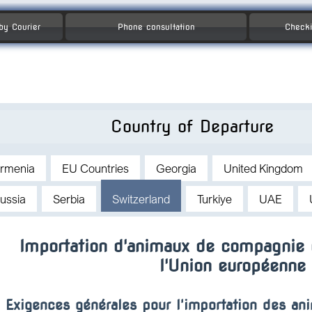
 by Courier
Phone consultation
Checki
Country of Departure
rmenia
EU Countries
Georgia
United Kingdom
ussia
Serbia
Switzerland
Turkiye
UAE
Importation d'animaux de compagnie 
l'Union européenne
Exigences générales pour l'importation des an