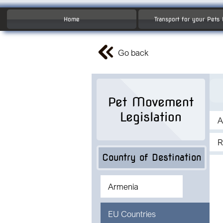
Home
Transport for your Pets
Go back
Pet Movement
Legislation
A
R
Country of Destination
Armenia
EU Countries