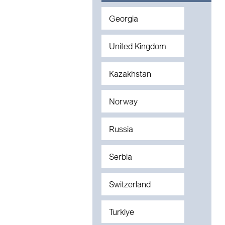
Georgia
United Kingdom
Kazakhstan
Norway
Russia
Serbia
Switzerland
Turkiye