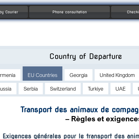
 by Courier
Phone consultation
Checki
Country of Departure
rmenia
EU Countries
Georgia
United Kingdom
ussia
Serbia
Switzerland
Turkiye
UAE
Transport des animaux de compag
– Règles et exigence
Exigences générales pour le transport des an