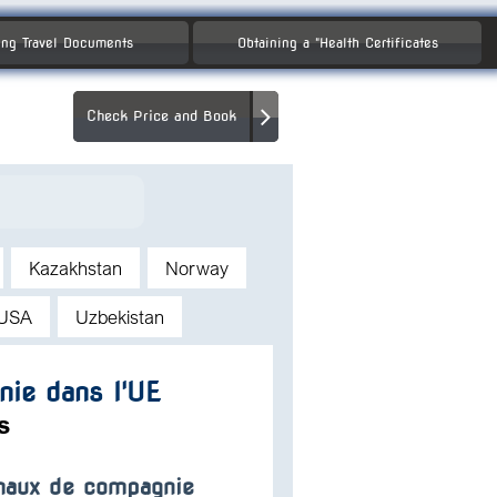
ng Travel Documents
Obtaining a "Health Certificates
Check Price and Book
Kazakhstan
Norway
USA
Uzbekistan
nie dans l'UE
s
imaux de compagnie