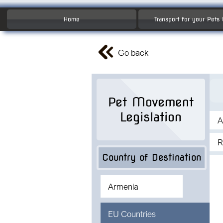
Home
Transport for your Pets
Go back
Pet Movement
Legislation
A
R
Country of Destination
Armenia
EU Countries