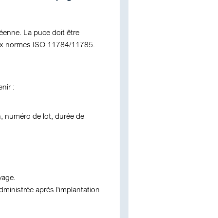
éenne. La puce doit être
 aux normes ISO 11784/11785.
nir :
on, numéro de lot, durée de
yage.
 administrée après l'implantation