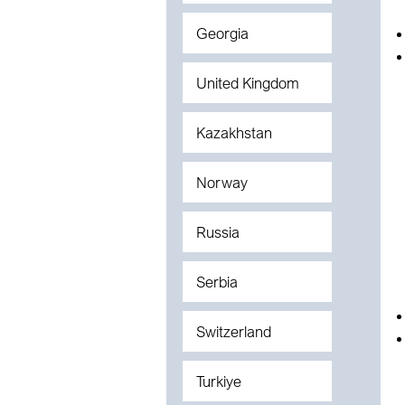
Georgia
United Kingdom
Kazakhstan
Norway
Russia
Serbia
Switzerland
Turkiye