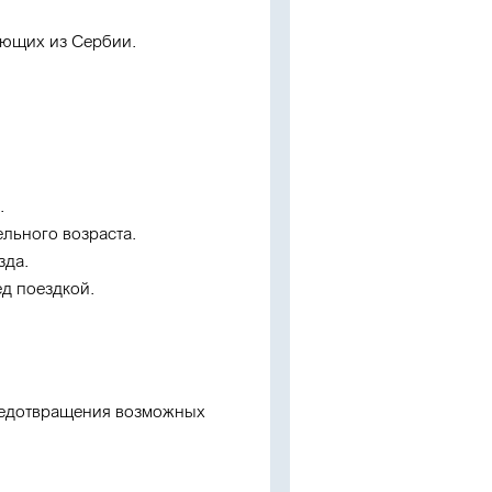
ающих из Сербии.
.
льного возраста.
зда.
ед поездкой.
редотвращения возможных