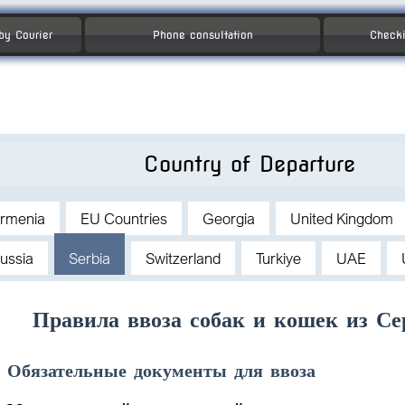
 by Courier
Phone consultation
Checki
Country of Departure
rmenia
EU Countries
Georgia
United Kingdom
ussia
Serbia
Switzerland
Turkiye
UAE
Правила ввоза собак и кошек из С
Обязательные документы для ввоза