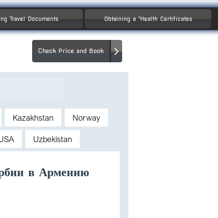
ng Travel Documents
Obtaining a "Health Certificates
Check Price and Book
Kazakhstan
Norway
USA
Uzbekistan
ербии в Армению