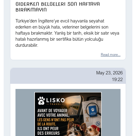
GIDERKEN BELGELERI SON HAFTAYA
BIRAKMAYIN
Türkiye’den İngiltere’ye evcil hayvanla seyahat
ederken en büyük hata, veteriner belgelerini son
haftaya bırakmaktır. Yanlış bir tarih, eksik bir satır veya
hatalı hazırlanmış bir sertifika bütün yolculuğu
durdurabilir.
Read more...
May 23, 2026
19:22