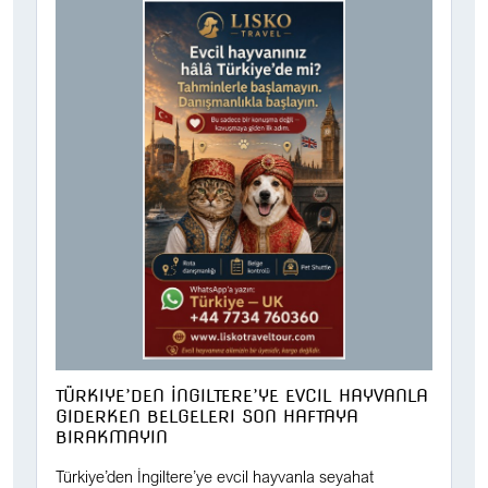
TÜRKIYE’DEN İNGILTERE’YE EVCIL HAYVANLA
GIDERKEN BELGELERI SON HAFTAYA
BIRAKMAYIN
Türkiye’den İngiltere’ye evcil hayvanla seyahat