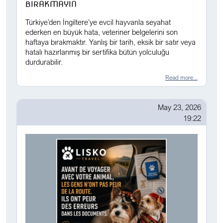
BIRAKMAYIN
Türkiye’den İngiltere’ye evcil hayvanla seyahat
ederken en büyük hata, veteriner belgelerini son
haftaya bırakmaktır. Yanlış bir tarih, eksik bir satır veya
hatalı hazırlanmış bir sertifika bütün yolculuğu
durdurabilir.
Read more...
May 23, 2026
19:22