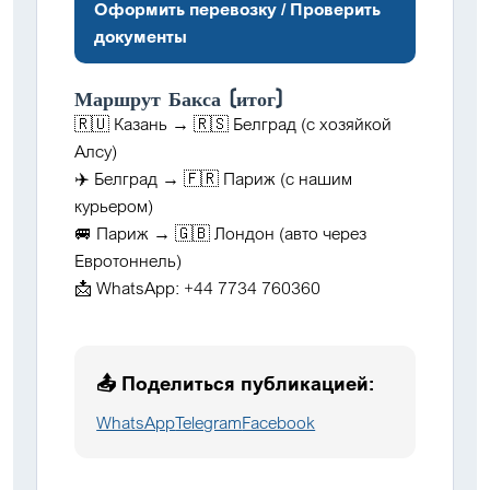
Оформить перевозку / Проверить
документы
Маршрут Бакса (итог)
🇷🇺 Казань → 🇷🇸 Белград (с хозяйкой
Алсу)
✈️ Белград → 🇫🇷 Париж (с нашим
курьером)
🚐 Париж → 🇬🇧 Лондон (авто через
Евротоннель)
📩 WhatsApp:
+44 7734 760360
📤 Поделиться публикацией:
WhatsApp
Telegram
Facebook