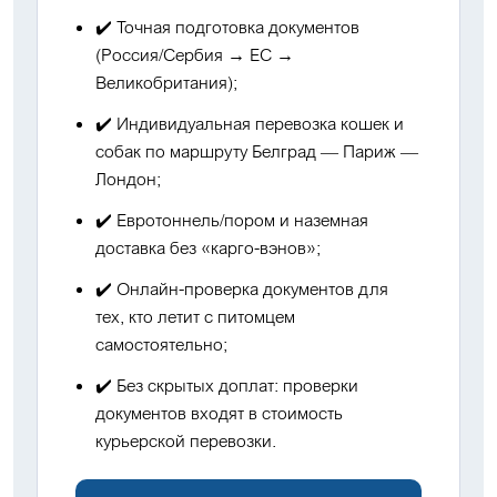
✔️
Точная подготовка документов
(Россия/Сербия → ЕС →
Великобритания);
✔️
Индивидуальная перевозка кошек и
собак
по маршруту Белград — Париж —
Лондон;
✔️
Евротоннель/пором
и наземная
доставка без «карго-вэнов»;
✔️
Онлайн-проверка документов
для
тех, кто летит с питомцем
самостоятельно;
✔️
Без скрытых доплат
: проверки
документов входят в стоимость
курьерской перевозки.