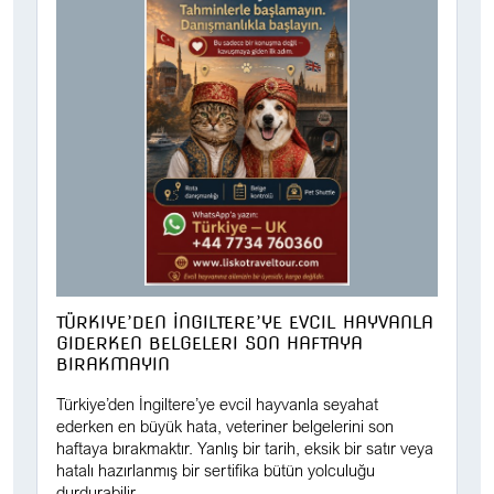
TÜRKIYE’DEN İNGILTERE’YE EVCIL HAYVANLA
GIDERKEN BELGELERI SON HAFTAYA
BIRAKMAYIN
Türkiye’den İngiltere’ye evcil hayvanla seyahat
ederken en büyük hata, veteriner belgelerini son
haftaya bırakmaktır. Yanlış bir tarih, eksik bir satır veya
hatalı hazırlanmış bir sertifika bütün yolculuğu
durdurabilir.