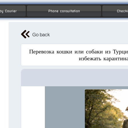
 by Courier
Phone consultation
Checki
Go back
Перевозка кошки или собаки из Турц
избежать карантина