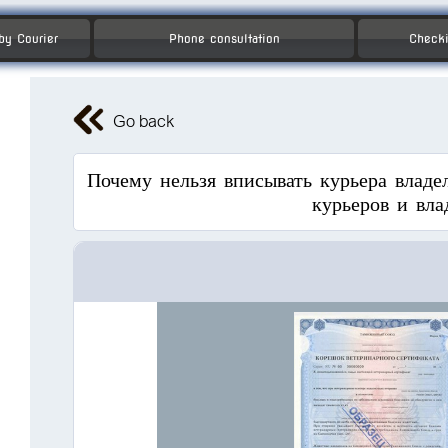
 by Courier
Phone consultation
Checki
Go back
Почему нельзя вписывать курьера влад
курьеров и вла