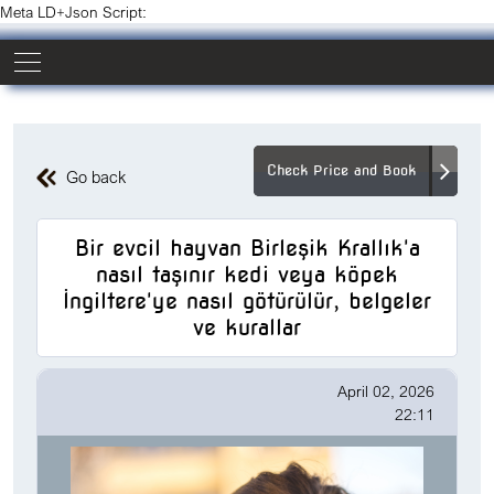
Meta LD+Json Script:
Check Price and Book
Go back
Bir evcil hayvan Birleşik Krallık'a
nasıl taşınır kedi veya köpek
İngiltere'ye nasıl götürülür, belgeler
ve kurallar
April 02, 2026
22:11